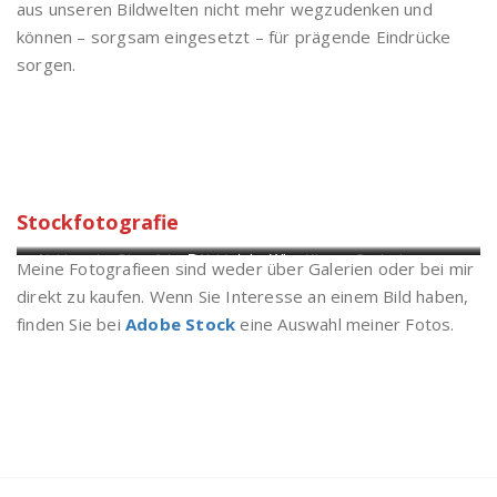
aus unseren Bildwelten nicht mehr wegzudenken und
können – sorgsam eingesetzt – für prägende Eindrücke
sorgen.
Stockfotografie
Nabburg im Oberpfälzer Wald
Pressath im Winter
Kloster Speinshart
Meine Fotografieen sind weder über Galerien oder bei mir
direkt zu kaufen. Wenn Sie Interesse an einem Bild haben,
finden Sie bei
Adobe Stock
eine Auswahl meiner Fotos.