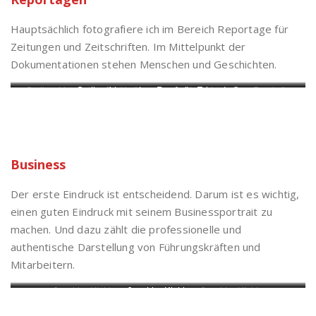
Hauptsächlich fotografiere ich im Bereich Reportage für
Zeitungen und Zeitschriften. Im Mittelpunkt der
Dokumentationen stehen Menschen und Geschichten.
Stellwerkhäuschen Reuth (b.
Stellwerkhäuschen Reuth (b. Erbendorf)
Stellwerkhäuschen Reuth (b.
Erbendorf)
Erbendorf)
Business
Der erste Eindruck ist entscheidend. Darum ist es wichtig,
einen guten Eindruck mit seinem Businessportrait zu
machen. Und dazu zählt die professionelle und
authentische Darstellung von Führungskräften und
Mitarbeitern.
Joachim Klöble
Joachim Klöble
Joachim Klöble