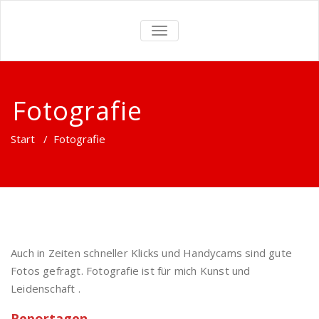
TOGGLE
NAVIGATION
Fotografie
Start
/
Fotografie
Auch in Zeiten schneller Klicks und Handycams sind gute
Fotos gefragt. Fotografie ist für mich Kunst und
Leidenschaft .
Reportagen