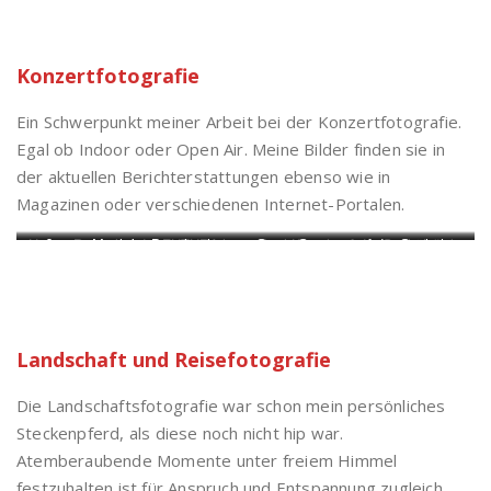
Konzertfotografie
Ein Schwerpunkt meiner Arbeit bei der Konzertfotografie.
Egal ob Indoor oder Open Air. Meine Bilder finden sie in
der aktuellen Berichterstattungen ebenso wie in
Magazinen oder verschiedenen Internet-Portalen.
Holger Paetz bei der FUTURA in
Jesper Munk im Bogaloo in
Some Sprouts auf der Seebühne
Paul Kowol auf der Seebühne in
Windischeschenbach
Pfarrkirchen
in Tirschenreuth
Tirschenreuth
Landschaft und Reisefotografie
Die Landschaftsfotografie war schon mein persönliches
Steckenpferd, als diese noch nicht hip war.
Atemberaubende Momente unter freiem Himmel
festzuhalten ist für Anspruch und Entspannung zugleich.