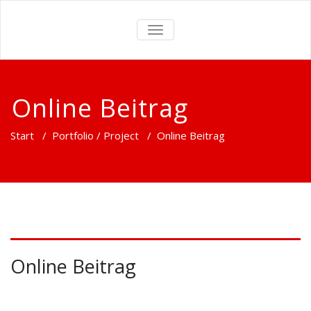
TOGGLE
NAVIGATION
Online Beitrag
Start
/
Portfolio / Project
/
Online Beitrag
Online Beitrag